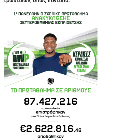
τρωκτικών, όπως ποντίκια.