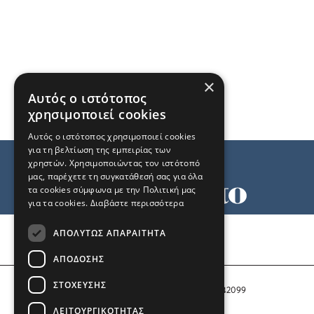
×
Αυτός ο ιστότοπος
χρησιμοποιεί cookies
Αυτός ο ιστότοπος χρησιμοποιεί cookies
για τη βελτίωση της εμπειρίας των
χρηστών. Χρησιμοποιώντας τον ιστότοπό
μας, παρέχετε τη συγκατάθεσή σας για όλα
τα cookies σύμφωνα με την Πολιτική μας
για τα cookies.
Διαβάστε περισσότερα
Όροι χρήσης
ΑΠΟΛΎΤΩΣ ΑΠΑΡΑΊΤΗΤΑ
Ταυτότητα
Επικοινωνία
ΑΠΌΔΟΣΗΣ
ΣΤΌΧΕΥΣΗΣ
Αριθμός Πιστοποίησης Μ.Η.Τ. 242099
ΛΕΙΤΟΥΡΓΙΚΌΤΗΤΑΣ