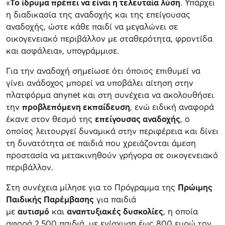
«
Το ίδρυμα πρέπει να είναι η τελευταία λύση
. Υπάρχει
η διαδικασία της αναδοχής και της επείγουσας
αναδοχής, ώστε κάθε παιδί να μεγαλώνει σε
οικογενειακό περιβάλλον με σταθερότητα, φροντίδα
και ασφάλεια», υπογράμμισε.
Για την αναδοχή σημείωσε ότι όποιος επιθυμεί να
γίνει ανάδοχος μπορεί να υποβάλει αίτηση στην
πλατφόρμα anynet και στη συνέχεια να ακολουθήσει
την
προβλεπόμενη εκπαίδευση
, ενώ ειδική αναφορά
έκανε στον θεσμό της
επείγουσας αναδοχής
, ο
οποίος λειτουργεί δυναμικά στην περιφέρεια και δίνει
τη δυνατότητα σε παιδιά που χρειάζονται άμεση
προστασία να μετακινηθούν γρήγορα σε οικογενειακό
περιβάλλον.
Στη συνέχεια μίλησε για το Πρόγραμμα της
Πρώιμης
Παιδικής Παρέμβασης
για παιδιά
με
αυτισμό
και
αναπτυξιακές δυσκολίες
, η οποία
αφορά 2.500 παιδιά, με ενίσχυση έως 800 ευρώ τον