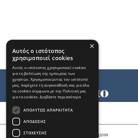
×
Αυτός ο ιστότοπος
χρησιμοποιεί cookies
Αυτός ο ιστότοπος χρησιμοποιεί cookies
για τη βελτίωση της εμπειρίας των
χρηστών. Χρησιμοποιώντας τον ιστότοπό
μας, παρέχετε τη συγκατάθεσή σας για όλα
τα cookies σύμφωνα με την Πολιτική μας
για τα cookies.
Διαβάστε περισσότερα
Όροι χρήσης
ΑΠΟΛΎΤΩΣ ΑΠΑΡΑΊΤΗΤΑ
Ταυτότητα
Επικοινωνία
ΑΠΌΔΟΣΗΣ
ΣΤΌΧΕΥΣΗΣ
Αριθμός Πιστοποίησης Μ.Η.Τ. 242099