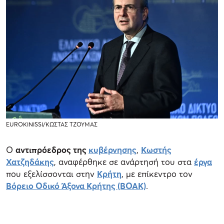
EUROKINISSΙ/ΚΩΣΤΑΣ ΤΖΟΥΜΑΣ
Ο
αντιπρόεδρος της
κυβέρνησης
,
Κωστής
Χατζηδάκης
, αναφέρθηκε σε ανάρτησή του στα
έργα
που εξελίσσονται στην
Κρήτη
, με επίκεντρο τον
Βόρειο Οδικό Άξονα Κρήτης (ΒΟΑΚ)
.