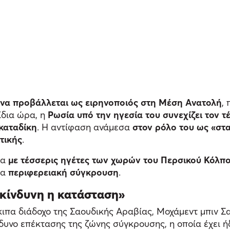
να προβάλλεται ως ειρηνοποιός στη Μέση Ανατολή
,
 ίδια ώρα, η
Ρωσία υπό την ηγεσία του συνεχίζει τον 
 καταδίκη
. Η αντίφαση ανάμεσα
στον ρόλο του ως «στ
τικής
.
ρα
με τέσσερις ηγέτες των χωρών του Περσικού Κόλπ
ια
περιφερειακή σύγκρουση
.
ικίνδυνη η κατάσταση»
ιπα διάδοχο της Σαουδικής Αραβίας, Μοχάμεντ μπιν Σα
δυνο επέκτασης της ζώνης σύγκρουσης, η οποία έχει