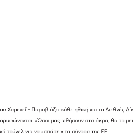
ου Χαμενεΐ - Παραβιάζει κάθε ηθική και το Διεθνές Δί
 κορυφώνονται: «Όσοι μας ωθήσουν στα άκρα, θα το μ
κά τούνελ για να «σπάσει» τα σύνορα της ΕΕ