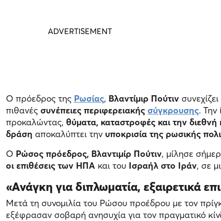
Ο πρόεδρος της
Ρωσίας
,
Βλαντίμιρ Πούτιν
συνεχίζει
πιθανές
συνέπειες περιφερειακής
σύγκρουσης
. Την
προκαλώντας,
θύματα, καταστροφές και την διεθνή
δράση
αποκαλύπτει την
υποκρισία της ρωσικής πολι
Ο
Ρώσος πρόεδρος, Βλαντιμίρ Πούτιν
, μίλησε σήμε
οι επιθέσεις των ΗΠΑ
και του
Ισραήλ στο Ιράν
, σε μ
«Ανάγκη για διπλωματία, εξαιρετικά επ
Μετά τη συνομιλία του Ρώσου προέδρου με τον πρίγκ
εξέφρασαν σοβαρή ανησυχία για τον πραγματικό κίν