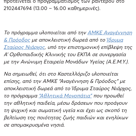
προτείνεται ο προγραμματισμός των ραντεβού στο
2102447694 (13.00 – 16.00 καθημερινές).
Το πρόγραμμα υλοποιείται από την
ΑΜΚΕ Αναγέννηση
& Πρόοδος
με αποκλειστική δωρεά από το
Ίδρυμα
Σταύρος Νιάρχος
, υπό την επιστημονική επίβλεψη της
Α’ Ορθοπαιδικής Κλινικής του ΕΚΠΑ σε συνεργασία
με την Ανώνυμη Εταιρεία Μονάδων Υγείας (Α.Ε.Μ.Υ.).
Να σημειωθεί, ότι στο Καστελλόριζο υλοποιείται
επίσης, από την ΑΜΚΕ “Αναγέννηση & Πρόοδος” με
αποκλειστική δωρεά από το Ίδρυμα Σταύρος Νιάρχος,
το πρόγραμμα
“Αθλητικά Μονοπάτια”
που προωθεί
την αθλητική παιδεία, μέσω δράσεων που προάγουν
τη ψυχική και σωματική υγεία και έχει ως σκοπό τη
βελτίωση της ποιότητας ζωής παιδιών και ενηλίκων
σε απομακρυσμένα νησιά.