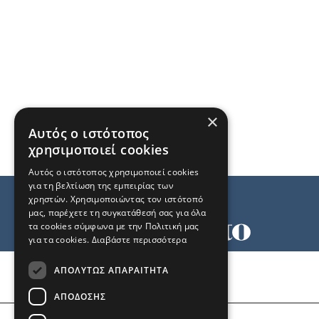
×
Αυτός ο ιστότοπος
χρησιμοποιεί cookies
Αυτός ο ιστότοπος χρησιμοποιεί cookies
για τη βελτίωση της εμπειρίας των
χρηστών. Χρησιμοποιώντας τον ιστότοπό
μας, παρέχετε τη συγκατάθεσή σας για όλα
τα cookies σύμφωνα με την Πολιτική μας
για τα cookies.
Διαβάστε περισσότερα
Όροι χρήσης
ΑΠΟΛΎΤΩΣ ΑΠΑΡΑΊΤΗΤΑ
Ταυτότητα
Επικοινωνία
ΑΠΌΔΟΣΗΣ