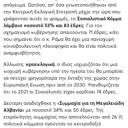
απόγευμα. Ωστόσο, απ’ όσα γνωστοποιήθηκαν από
την Κεντρική Εκλογική Επιτροπή μέχρι την ώρα που
γράφονταν αυτές οι γραμμές, το
Σοσιαλιστικό Κόμμα
λάμβανε ποσοστό 53% και 83 έδρες
. Για τον
σχηματισμό κυβέρνησης απαιτούνται 71 έδρες, κάτι
που σημαίνει ότι ο κ. Ράμα θα έχει μια πανίσχυρη
κοινοβουλευτική πλειοψηφία και θα είναι πολιτικά
αναμφισβήτητος.
Άλλωστε,
προεκλογικά
, ο ίδιος ισχυριζόταν ότι μια
«ισχυρή κυβέρνηση» υπό την ηγεσία του θα μπορέσει
να πετύχει γρηγορότερα την ένταξη της χώρας στην
Ευρωπαϊκή Ενωση πριν από το 2030. Υπενθυμίζεται
ότι το 2021 οι Σοσιαλιστές είχαν κερδίσει 74 έδρες.
Δεύτερη αναδείχθηκε η «
Συμμαχία για τη Μεγαλειώδη
Αλβανία
» με ποσοστό 34% και 50 έδρες. Της
ετερόκλητης συμμαχίας που αποτελούνταν από 26 (!)
πολιτικά κόμματα ηγούνταν το κεντροδεξιό