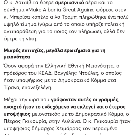
Ο κ. Λατσίβιτα έφερε
αμερικανικό
αέρα και το
σύνθημα «Make Albania Great Again», φόρεσε στον
κ. Μπερίσα καπέλο α λα Τραμπ, πληρώθηκε ένα πολύ
υψηλό τίμημα (γύρω από το οποίο υπήρξε πολιτική
αντιπαράθεση για το ποιος τον πλήρωσε), αλλά δεν
έφερε τη νίκη.
Μικρές επιτυχίες, μεγάλα ερωτήματα για τη
μειονότητα
Όσον αφορά την Ελληνική Εθνική Μειονότητα, ο
πρόεδρος του ΚΕΑΔ, Βαγγέλης Ντούλες, ο οποίος
ήταν υποψήφιος με το Δημοκρατικό Κόμμα στα
Τίρανα, επανεξελέγη.
Μέχρι την ώρα που
γράφονταν αυτές οι γραμμές,
ανοιχτό ήταν το ενδεχόμενο να εκλεγεί και ο έτερος
υποψήφιος
μειονοτικός με το Δημοκρατικό Κόμμα, ο
Πέτρος Γκικουρία, στην Αυλώνα. Ο κ. Γκικουρία ήταν
υποψήφιος δήμαρχος Χειμάρρας τον περασμένο