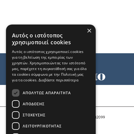
×
Αυτός ο ιστότοπος
χρησιμοποιεί cookies
Αυτός ο ιστότοπος χρησιμοποιεί cookies
για τη βελτίωση της εμπειρίας των
χρηστών. Χρησιμοποιώντας τον ιστότοπό
μας, παρέχετε τη συγκατάθεσή σας για όλα
τα cookies σύμφωνα με την Πολιτική μας
για τα cookies.
Διαβάστε περισσότερα
Όροι χρήσης
ΑΠΟΛΎΤΩΣ ΑΠΑΡΑΊΤΗΤΑ
Ταυτότητα
Επικοινωνία
ΑΠΌΔΟΣΗΣ
ΣΤΌΧΕΥΣΗΣ
Αριθμός Πιστοποίησης Μ.Η.Τ. 242099
ΛΕΙΤΟΥΡΓΙΚΌΤΗΤΑΣ