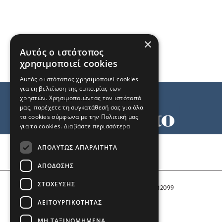
×
Αυτός ο ιστότοπος
χρησιμοποιεί cookies
Αυτός ο ιστότοπος χρησιμοποιεί cookies
για τη βελτίωση της εμπειρίας των
χρηστών. Χρησιμοποιώντας τον ιστότοπό
μας, παρέχετε τη συγκατάθεσή σας για όλα
τα cookies σύμφωνα με την Πολιτική μας
για τα cookies.
Διαβάστε περισσότερα
Όροι χρήσης
ΑΠΟΛΎΤΩΣ ΑΠΑΡΑΊΤΗΤΑ
Ταυτότητα
Επικοινωνία
ΑΠΌΔΟΣΗΣ
ΣΤΌΧΕΥΣΗΣ
Αριθμός Πιστοποίησης Μ.Η.Τ. 242099
ΛΕΙΤΟΥΡΓΙΚΌΤΗΤΑΣ
COPYRIGHT © 2026 Το Μανιφέστο
ΜΗ ΤΑΞΙΝΟΜΗΜΈΝΑ