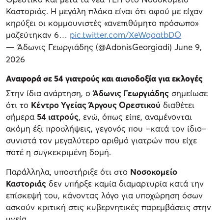
Καστοριάς. Η μεγάλη πλάκα είναι ότι αφού με είχαν
κηρύξει οι κομμουνιστές «ανεπιθύμητο πρόσωπο»
μαζεύτηκαν 6…
pic.twitter.com/XeWqaatbDO
— Άδωνις Γεωργιάδης (@AdonisGeorgiadi)
June 9,
2026
Αναφορά σε 54 γιατρούς και αισιοδοξία για εκλογές
Στην ίδια ανάρτηση, ο
Άδωνις Γεωργιάδης
σημείωσε
ότι το
Κέντρο Υγείας Άργους Ορεστικού
διαθέτει
σήμερα
54 ιατρούς
, ενώ, όπως είπε, αναμένονται
ακόμη έξι προσλήψεις, γεγονός που –κατά τον ίδιο–
συνιστά τον μεγαλύτερο αριθμό γιατρών που είχε
ποτέ η συγκεκριμένη δομή.
Παράλληλα, υποστήριξε ότι στο
Νοσοκομείο
Καστοριάς
δεν υπήρξε καμία διαμαρτυρία κατά την
επίσκεψή του, κάνοντας λόγο για υποχώρηση όσων
ασκούν κριτική στις κυβερνητικές παρεμβάσεις στην
υγεία.