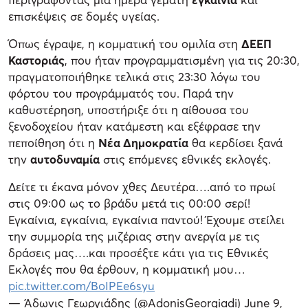
επισκέψεις σε δομές υγείας.
Όπως έγραψε, η κομματική του ομιλία στη
ΔΕΕΠ
Καστοριάς
, που ήταν προγραμματισμένη για τις 20:30,
πραγματοποιήθηκε τελικά στις 23:30 λόγω του
φόρτου του προγράμματός του. Παρά την
καθυστέρηση, υποστήριξε ότι η αίθουσα του
ξενοδοχείου ήταν κατάμεστη και εξέφρασε την
πεποίθηση ότι η
Νέα Δημοκρατία
θα κερδίσει ξανά
την
αυτοδυναμία
στις επόμενες εθνικές εκλογές.
Δείτε τι έκανα μόνον χθες Δευτέρα….από το πρωί
στις 09:00 ως το βράδυ μετά τις 00:00 σερί!
Εγκαίνια, εγκαίνια, εγκαίνια παντού! Έχουμε στείλει
την συμμορία της μιζέριας στην ανεργία με τις
δράσεις μας….και προσέξτε κάτι για τις Εθνικές
Εκλογές που θα έρθουν, η κομματική μου…
pic.twitter.com/BoIPEe6syu
— Άδωνις Γεωργιάδης (@AdonisGeorgiadi)
June 9,