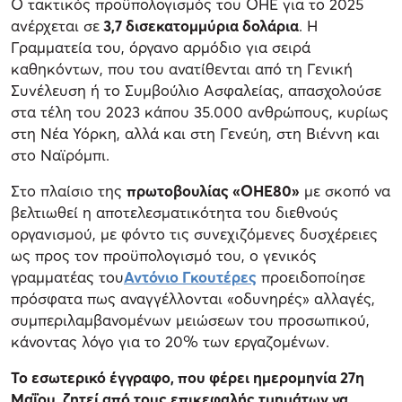
Ο τακτικός προϋπολογισμός του ΟΗΕ για το 2025
ανέρχεται σε
3,7 δισεκατομμύρια δολάρια
. Η
Γραμματεία του, όργανο αρμόδιο για σειρά
καθηκόντων, που του ανατίθενται από τη Γενική
Συνέλευση ή το Συμβούλιο Ασφαλείας, απασχολούσε
στα τέλη του 2023 κάπου 35.000 ανθρώπους, κυρίως
στη Νέα Υόρκη, αλλά και στη Γενεύη, στη Βιέννη και
στο Ναϊρόμπι.
Στο πλαίσιο της
πρωτοβουλίας «ΟΗΕ80»
με σκοπό να
βελτιωθεί η αποτελεσματικότητα του διεθνούς
οργανισμού, με φόντο τις συνεχιζόμενες δυσχέρειες
ως προς τον προϋπολογισμό του, ο γενικός
γραμματέας του
Αντόνιο Γκουτέρες
προειδοποίησε
πρόσφατα πως αναγγέλλονται «οδυνηρές» αλλαγές,
συμπεριλαμβανομένων μειώσεων του προσωπικού,
κάνοντας λόγο για το 20% των εργαζομένων.
Το εσωτερικό έγγραφο, που φέρει ημερομηνία 27η
Μαΐου, ζητεί από τους επικεφαλής τμημάτων να