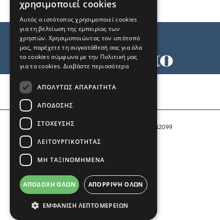
χρησιμοποιεί cookies
Αυτός ο ιστότοπος χρησιμοποιεί cookies
για τη βελτίωση της εμπειρίας των
χρηστών. Χρησιμοποιώντας τον ιστότοπό
μας, παρέχετε τη συγκατάθεσή σας για όλα
τα cookies σύμφωνα με την Πολιτική μας
για τα cookies.
Διαβάστε περισσότερα
Όροι χρήσης
ΑΠΟΛΎΤΩΣ ΑΠΑΡΑΊΤΗΤΑ
Ταυτότητα
Επικοινωνία
ΑΠΌΔΟΣΗΣ
ΣΤΌΧΕΥΣΗΣ
Αριθμός Πιστοποίησης Μ.Η.Τ. 242099
ΛΕΙΤΟΥΡΓΙΚΌΤΗΤΑΣ
COPYRIGHT © 2026 Το Μανιφέστο
ΜΗ ΤΑΞΙΝΟΜΗΜΈΝΑ
Μέλος του
ΑΠΟΔΟΧΉ ΌΛΩΝ
ΑΠΌΡΡΙΨΗ ΌΛΩΝ
ΕΜΦΆΝΙΣΗ ΛΕΠΤΟΜΕΡΕΙΏΝ