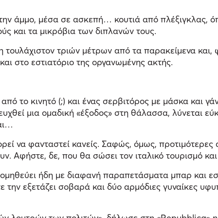
ν άμμο, μέσα σε ασκεπή… κουτιά από πλέξιγκλας, όπο
ύς και τα μικρόβια των διπλανών τους.
η τουλάχιστον τριών μέτρων από τα παρακείμενα και, 
και στο εστιατόριο της οργανωμένης ακτής.
από το κινητό (;) και ένας σερβιτόρος με μάσκα και γά
ευχθεί μια ομαδική «έξοδος» στη θάλασσα, λύνεται εύ
ται…
πορεί να φανταστεί κανείς. Σαφώς, όμως, προτιμότερες 
ν. Αφήστε, δε, που θα σώσει τον ιταλικό τουρισμό και
προμηθεύει ήδη με διαφανή παραπετάσματα μπαρ και ε
τε την εξετάζει σοβαρά και δύο αρμόδιες γυναίκες υφυπ
νών λουτρών των πολιτών», δήλωσε στη «Repubblica» 