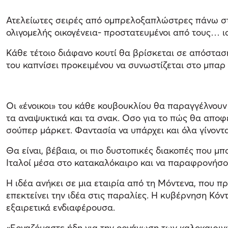
Ατελείωτες σειρές από ομπρελοξαπλώστρες πάνω στη
ολιγομελής οικογένεια- προστατευμένοι από τους… ιο
Κάθε τέτοιο διάφανο κουτί θα βρίσκεται σε απόστασ
του καπνίσει προκειμένου να συνωστίζεται στο μπαρ 
Οι «ένοικοι» του κάθε κουβουκλίου θα παραγγέλνουν 
τα αναψυκτικά και τα σνακ. Οσο για το πώς θα αποφ
σούπερ μάρκετ. Φαντασία να υπάρχει και όλα γίνον
Θα είναι, βέβαια, οι πιο δυστοπικές διακοπές που μ
Ιταλοί μέσα στο κατακαλόκαιρο και να παραφρονήσου
Η ιδέα ανήκει σε μια εταιρία από τη Μόντενα, που 
επεκτείνει την ιδέα στις παραλίες. Η κυβέρνηση Κόν
εξαιρετικά ενδιαφέρουσα.
«Εργαζόμαστε ήδη για την οργάνωση των καλοκαιρι