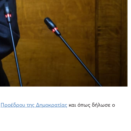
υ
Προέδρου της Δημοκρατίας
και όπως δήλωσε ο