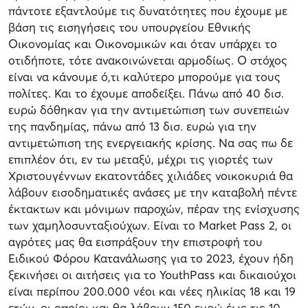
πάντοτε εξαντλούμε τις δυνατότητες που έχουμε με
βάση τις εισηγήσεις του υπουργείου Εθνικής
Οικονομίας και Οικονομικών και όταν υπάρχει το
οτιδήποτε, τότε ανακοινώνεται αρμοδίως. Ο στόχος
είναι να κάνουμε ό,τι καλύτερο μπορούμε για τους
πολίτες. Και το έχουμε αποδείξει. Πάνω από 40 δισ.
ευρώ δόθηκαν για την αντιμετώπιση των συνεπειών
της πανδημίας, πάνω από 13 δισ. ευρώ για την
αντιμετώπιση της ενεργειακής κρίσης. Να σας πω δε
επιπλέον ότι, εν τω μεταξύ, μέχρι τις γιορτές των
Χριστουγέννων εκατοντάδες χιλιάδες νοικοκυριά θα
λάβουν εισοδηματικές ανάσες με την καταβολή πέντε
έκτακτων και μόνιμων παροχών, πέραν της ενίσχυσης
των χαμηλοσυνταξιούχων. Είναι το Market Pass 2, οι
αγρότες μας θα εισπράξουν την επιστροφή του
Ειδικού Φόρου Κατανάλωσης για το 2023, έχουν ήδη
ξεκινήσει οι αιτήσεις για το YouthPass και δικαιούχοι
είναι περίπου 200.000 νέοι και νέες ηλικίας 18 και 19
ετών, οι οποίοι και θα λάβουν 150 ευρώ έως τις 10