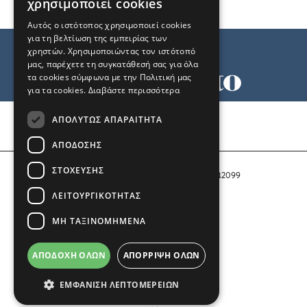
χρησιμοποιεί cookies
Αυτός ο ιστότοπος χρησιμοποιεί cookies
για τη βελτίωση της εμπειρίας των
χρηστών. Χρησιμοποιώντας τον ιστότοπό
μας, παρέχετε τη συγκατάθεσή σας για όλα
τα cookies σύμφωνα με την Πολιτική μας
για τα cookies.
Διαβάστε περισσότερα
Όροι χρήσης
ΑΠΟΛΎΤΩΣ ΑΠΑΡΑΊΤΗΤΑ
Ταυτότητα
Επικοινωνία
ΑΠΌΔΟΣΗΣ
ΣΤΌΧΕΥΣΗΣ
Αριθμός Πιστοποίησης Μ.Η.Τ. 242099
ΛΕΙΤΟΥΡΓΙΚΌΤΗΤΑΣ
COPYRIGHT © 2026 Το Μανιφέστο
ΜΗ ΤΑΞΙΝΟΜΗΜΈΝΑ
Μέλος του
ΑΠΟΔΟΧΉ ΌΛΩΝ
ΑΠΌΡΡΙΨΗ ΌΛΩΝ
ΕΜΦΆΝΙΣΗ ΛΕΠΤΟΜΕΡΕΙΏΝ