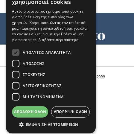
χρησιμοποιεί cookies
Αυτός ο ιστότοπος χρησιμοποιεί cookies
για τη βελτίωση της εμπειρίας των
χρηστών. Χρησιμοποιώντας τον ιστότοπό
μας, παρέχετε τη συγκατάθεσή σας για όλα
τα cookies σύμφωνα με την Πολιτική μας
για τα cookies.
Διαβάστε περισσότερα
Όροι χρήσης
ΑΠΟΛΎΤΩΣ ΑΠΑΡΑΊΤΗΤΑ
Ταυτότητα
Επικοινωνία
ΑΠΌΔΟΣΗΣ
ΣΤΌΧΕΥΣΗΣ
Αριθμός Πιστοποίησης Μ.Η.Τ. 242099
ΛΕΙΤΟΥΡΓΙΚΌΤΗΤΑΣ
COPYRIGHT © 2026 Το Μανιφέστο
ΜΗ ΤΑΞΙΝΟΜΗΜΈΝΑ
Μέλος του
ΑΠΟΔΟΧΉ ΌΛΩΝ
ΑΠΌΡΡΙΨΗ ΌΛΩΝ
ΕΜΦΆΝΙΣΗ ΛΕΠΤΟΜΕΡΕΙΏΝ