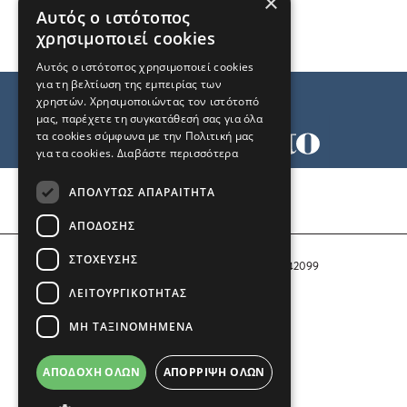
×
Αυτός ο ιστότοπος
χρησιμοποιεί cookies
Αυτός ο ιστότοπος χρησιμοποιεί cookies
για τη βελτίωση της εμπειρίας των
χρηστών. Χρησιμοποιώντας τον ιστότοπό
μας, παρέχετε τη συγκατάθεσή σας για όλα
τα cookies σύμφωνα με την Πολιτική μας
για τα cookies.
Διαβάστε περισσότερα
Όροι χρήσης
ΑΠΟΛΎΤΩΣ ΑΠΑΡΑΊΤΗΤΑ
Ταυτότητα
Επικοινωνία
ΑΠΌΔΟΣΗΣ
ΣΤΌΧΕΥΣΗΣ
Αριθμός Πιστοποίησης Μ.Η.Τ. 242099
ΛΕΙΤΟΥΡΓΙΚΌΤΗΤΑΣ
COPYRIGHT © 2026 Το Μανιφέστο
ΜΗ ΤΑΞΙΝΟΜΗΜΈΝΑ
Μέλος του
ΑΠΟΔΟΧΉ ΌΛΩΝ
ΑΠΌΡΡΙΨΗ ΌΛΩΝ