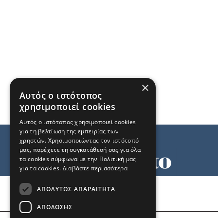
×
Αυτός ο ιστότοπος
χρησιμοποιεί cookies
Αυτός ο ιστότοπος χρησιμοποιεί cookies
για τη βελτίωση της εμπειρίας των
χρηστών. Χρησιμοποιώντας τον ιστότοπό
μας, παρέχετε τη συγκατάθεσή σας για όλα
τα cookies σύμφωνα με την Πολιτική μας
για τα cookies.
Διαβάστε περισσότερα
Όροι χρήσης
ΑΠΟΛΎΤΩΣ ΑΠΑΡΑΊΤΗΤΑ
Ταυτότητα
Επικοινωνία
ΑΠΌΔΟΣΗΣ