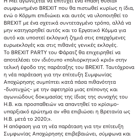
Η Μέι αγωνίζεται να επιτύχει ένα «πάση θυσία»
συμφωνημένο BREXIT που θα πιστωθεί κυρίως η ίδια,
ενώ ο Κόρμπι επιδιώκει και αυτός να υλοποιηθεί το
BREXIT με ένα σχετικά συντεταγμένο τρόπο, αλλά να
μην κατηγορηθεί αυτός και το Εργατικό Κόμμα για
αυτό και υποστεί εκλογική ζημιά στις επερχόμενες
ευρωεκλογές και στις πιθανές γενικές εκλογές.
Το BREXIT PARTY του Φάρατζ θα επιχειρηθεί να
αποτελέσει τον ιδιότυπο «πολιορκητικό κριό» στην
τελική έφοδο της παράταξης του BREXIT. Ταυτόχρονα
η νέα παράταση για την επίτευξη Συμφωνίας
Αποχώρησης συμπίπτει κατά πάσα πιθανότητα
-δυστυχώς- με την αφετηρία μιας επίπονης και
αγωνιώδους δοκιμασίας της ίδιας της συνοχής του
Η.Β. και προσπαθειών να απαντηθεί το κρίσιμο-
υπαρξιακό ερώτημα αν «θα επιβιώσει η Βρετανία ως
Η.Β. μετά το 2020;».
Η απόφαση για τη νέα παράταση για την επίτευξη
Συμφωνίας Αποχώρησης επιβεβαιώνει, σύμφωνα και