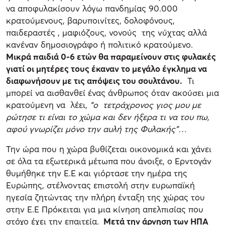
να αποφυλακίσουν λόγω πανδημίας 90.000
κρατούμενους, βαρυποινίτες, δολοφόνους,
παιδεραστές , μαφιόζους, νονούς της νύχτας αλλά
κανέναν δημοσιογράφο ή πολιτικό κρατούμενο.
Μικρά παιδιά 0-6 ετών θα παραμείνουν στις φυλακές
γιατί οι μητέρες τους έκαναν το μεγάλο έγκλημα να
διαφωνήσουν με τις απόψεις του σουλτάνου.
Τι
μπορεί να αισθανθεί ένας άνθρωπος όταν ακούσει μια
κρατούμενη να λέει,
“ο τετράχρονος γιος μου με
ρώτησε τι είναι το χώμα και δεν ήξερα τι να του πω,
αφού γνωρίζει μόνο την αυλή της Φυλακής”…
Την ώρα που η χώρα βυθίζεται οικονομικά και χάνει
σε όλα τα εξωτερικά μέτωπα που άνοιξε, ο Ερντογάν
θυμήθηκε την Ε.Ε και γιόρτασε την ημέρα της
Ευρώπης, στέλνοντας επιστολή στην ευρωπαϊκή
ηγεσία ζητώντας την πλήρη ένταξη της χώρας του
στην Ε.Ε Πρόκειται για μια κίνηση απελπισίας που
στόχο έχει την επαιτεία.
Μετά την άρνηση των ΗΠΑ