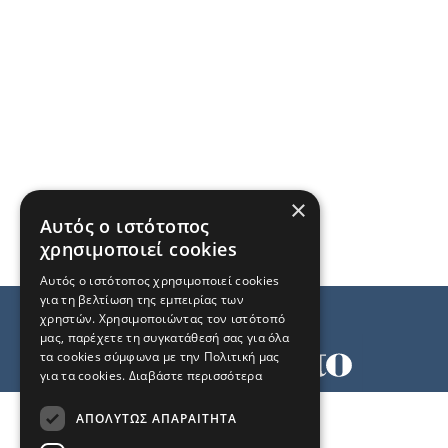
×
Αυτός ο ιστότοπος
χρησιμοποιεί cookies
Αυτός ο ιστότοπος χρησιμοποιεί cookies
για τη βελτίωση της εμπειρίας των
χρηστών. Χρησιμοποιώντας τον ιστότοπό
μας, παρέχετε τη συγκατάθεσή σας για όλα
τα cookies σύμφωνα με την Πολιτική μας
για τα cookies.
Διαβάστε περισσότερα
Όροι χρήσης
ΑΠΟΛΎΤΩΣ ΑΠΑΡΑΊΤΗΤΑ
Ταυτότητα