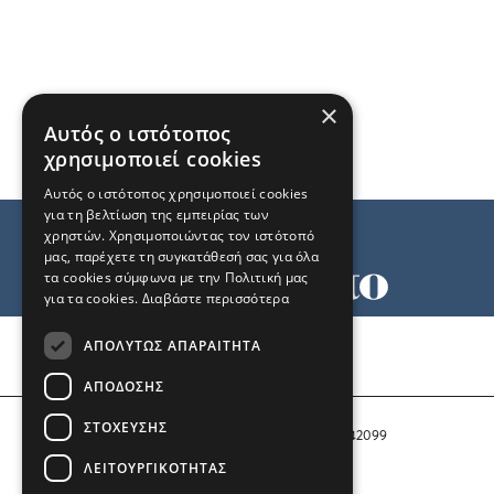
×
Αυτός ο ιστότοπος
χρησιμοποιεί cookies
Αυτός ο ιστότοπος χρησιμοποιεί cookies
για τη βελτίωση της εμπειρίας των
χρηστών. Χρησιμοποιώντας τον ιστότοπό
μας, παρέχετε τη συγκατάθεσή σας για όλα
τα cookies σύμφωνα με την Πολιτική μας
για τα cookies.
Διαβάστε περισσότερα
Όροι χρήσης
ΑΠΟΛΎΤΩΣ ΑΠΑΡΑΊΤΗΤΑ
Ταυτότητα
Επικοινωνία
ΑΠΌΔΟΣΗΣ
ΣΤΌΧΕΥΣΗΣ
Αριθμός Πιστοποίησης Μ.Η.Τ. 242099
ΛΕΙΤΟΥΡΓΙΚΌΤΗΤΑΣ