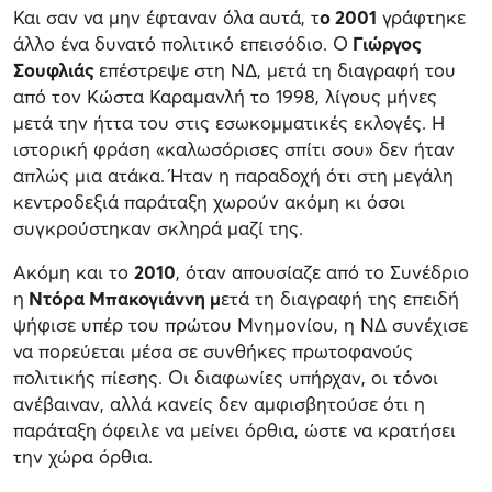
Και σαν να μην έφταναν όλα αυτά, τ
ο 2001
γράφτηκε
άλλο ένα δυνατό πολιτικό επεισόδιο. Ο
Γιώργος
Σουφλιάς
επέστρεψε στη ΝΔ, μετά τη διαγραφή του
από τον Κώστα Καραμανλή το 1998, λίγους μήνες
μετά την ήττα του στις εσωκομματικές εκλογές. Η
ιστορική φράση «καλωσόρισες σπίτι σου» δεν ήταν
απλώς μια ατάκα. Ήταν η παραδοχή ότι στη μεγάλη
κεντροδεξιά παράταξη χωρούν ακόμη κι όσοι
συγκρούστηκαν σκληρά μαζί της.
Ακόμη και το
2010
, όταν απουσίαζε από το Συνέδριο
η
Ντόρα Μπακογιάννη μ
ετά τη διαγραφή της επειδή
ψήφισε υπέρ του πρώτου Μνημονίου, η ΝΔ συνέχισε
να πορεύεται μέσα σε συνθήκες πρωτοφανούς
πολιτικής πίεσης. Οι διαφωνίες υπήρχαν, οι τόνοι
ανέβαιναν, αλλά κανείς δεν αμφισβητούσε ότι η
παράταξη όφειλε να μείνει όρθια, ώστε να κρατήσει
την χώρα όρθια.