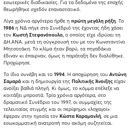
εσωτερικές διαδικασίες. Για τα δεδομένα της εποχής
θεωρήθηκε σχεδόν επαναστατικό.
Λίγα χρόνια αργότερα ήρθε η
πρώτη μεγάλη ρήξη
. Το
1986
η ΝΔ πήγε στο Συνέδριό της έχοντας ήδη χάσει
τον
Κωστή Στεφανόπουλο,
ο οποίος είχε ιδρύσει τη
ΔΗ.ΑΝΑ. μετά τη σύγκρουσή του με τον Κωνσταντίνο
Μητσοτάκη. Το κλίμα ήταν βαρύ, τα πηγαδάκια
έδιναν κι έπαιρναν, όμως η παράταξη δεν διαλύθηκε.
Προχώρησε.
Το ίδιο συνέβη και το
1994
. Η αποχώρηση του
Αντώνη
Σαμαρά
και η δημιουργία της
Πολιτικής Άνοιξης
είχαν
ανοίξει βαθιά πληγή. Κι όμως, το κόμμα επέλεξε να
κοιτάξει μπροστά. Τρία χρόνια αργότερα, στο
δραματικό Συνέδριο του 1997, οι συμμαχίες της
τελευταίας στιγμής και οι περίφημοι «λοχαγοί»
έφεραν στην ηγεσία τον
Κώστα Καραμανλή
, σε μια
εσωκομματική ανατροπή που ακόμη συζητείται.