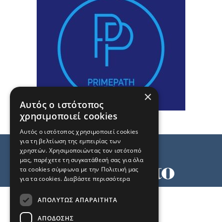
×
Αυτός ο ιστότοπος
χρησιμοποιεί cookies
Αυτός ο ιστότοπος χρησιμοποιεί cookies
για τη βελτίωση της εμπειρίας των
χρηστών. Χρησιμοποιώντας τον ιστότοπό
μας, παρέχετε τη συγκατάθεσή σας για όλα
τα cookies σύμφωνα με την Πολιτική μας
για τα cookies.
Διαβάστε περισσότερα
Όροι χρήσης
ΑΠΟΛΎΤΩΣ ΑΠΑΡΑΊΤΗΤΑ
Ταυτότητα
Επικοινωνία
ΑΠΌΔΟΣΗΣ