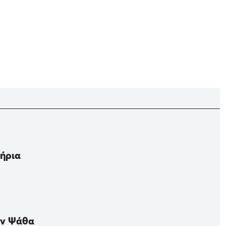
τήρια
ην Ψάθα