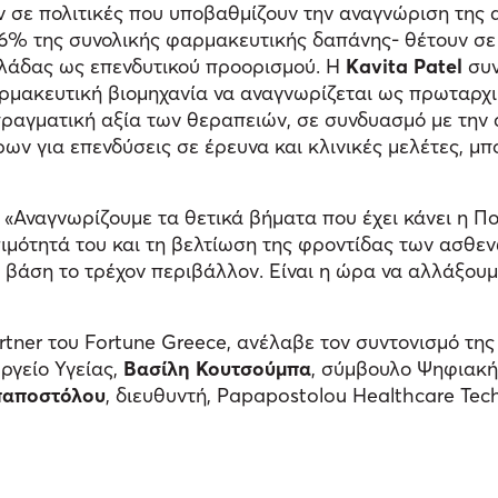
 σε πολιτικές που υποβαθμίζουν την αναγνώριση της αξί
76% της συνολικής φαρμακευτικής δαπάνης- θέτουν σε
λλάδας ως επενδυτικού προορισμού. Η
Kavita Patel
συν
αρμακευτική βιομηχανία να αναγνωρίζεται ως πρωταρχι
 πραγματική αξία των θεραπειών, σε συνδυασμό με τη
ων για επενδύσεις σε έρευνα και κλινικές μελέτες, μπ
 «Αναγνωρίζουμε τα θετικά βήματα που έχει κάνει η Πο
ιμότητά του και τη βελτίωση της φροντίδας των ασθεν
βάση το τρέχον περιβάλλον. Είναι η ώρα να αλλάξουμε
artner του Fortune Greece, ανέλαβε τον συντονισμό τη
ργείο Υγείας,
Βασίλη Κουτσούμπα
, σύμβουλο Ψηφιακή
αποστόλου
, διευθυντή, Papapostolou Healthcare Tec