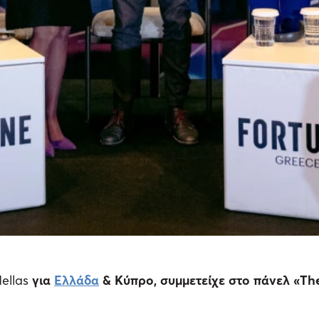
ellas
για
Ελλάδα
& Κύπρο, συμμετείχε στο πάνελ «
Th