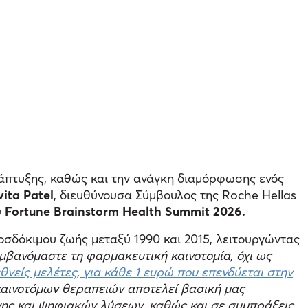
νάπτυξης, καθώς και την ανάγκη διαμόρφωσης ενός
ita Patel
, διευθύνουσα Σύμβουλος της Roche Hellas
υ
Fortune Brainstorm Health Summit 2026.
σδόκιμου ζωής μεταξύ 1990 και 2015, λειτουργώντας
μβανόμαστε τη φαρμακευτική καινοτομία, όχι ως
εθνείς μελέτες, για κάθε 1 ευρώ που επενδύεται στην
 καινοτόμων θεραπειών αποτελεί βασική μας
νης και ψηφιακών λύσεων, καθώς και σε συμπράξεις