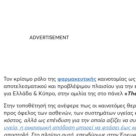
Τον κρίσιμο ρόλο της
φαρμακευτικής
καινοτομίας ως
αποτελεσματικού και προβλέψιμου πλαισίου για την
για Ελλάδα & Κύπρο, στην ομιλία της στο πάνελ
«
The
Στην τοποθέτησή της ανέφερε πως οι καινοτόμες θε
προς όφελος των ασθενών, των συστημάτων υγείας κ
κόστος, αλλά ως επένδυση για την οποία αξίζει να σ
υγεία, η οικονομική απόδοση μπορεί να φτάσει έως κ
αποστολή. Στο πλαίσιο αυτό, επενδύουμε στην Έρευ