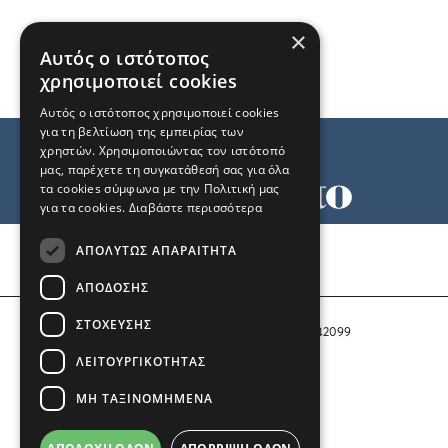
×
Αυτός ο ιστότοπος
χρησιμοποιεί cookies
Αυτός ο ιστότοπος χρησιμοποιεί cookies
για τη βελτίωση της εμπειρίας των
χρηστών. Χρησιμοποιώντας τον ιστότοπό
μας, παρέχετε τη συγκατάθεσή σας για όλα
τα cookies σύμφωνα με την Πολιτική μας
για τα cookies.
Διαβάστε περισσότερα
Όροι χρήσης
ΑΠΟΛΎΤΩΣ ΑΠΑΡΑΊΤΗΤΑ
Ταυτότητα
Επικοινωνία
ΑΠΌΔΟΣΗΣ
ΣΤΌΧΕΥΣΗΣ
Αριθμός Πιστοποίησης Μ.Η.Τ. 242099
ΛΕΙΤΟΥΡΓΙΚΌΤΗΤΑΣ
COPYRIGHT © 2026 Το Μανιφέστο
ΜΗ ΤΑΞΙΝΟΜΗΜΈΝΑ
Μέλος του