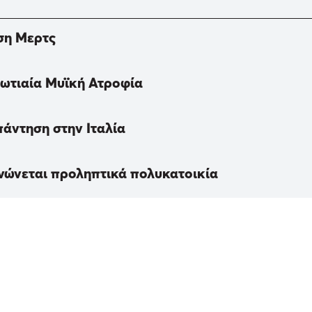
ση Μερτς
Νωτιαία Μυϊκή Ατροφία
πάντηση στην Ιταλία
νώνεται προληπτικά πολυκατοικία