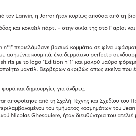
 τον Lanvin, η Jarrar ήταν κυρίως απούσα από τη βιο
ας και κοκτέιλ πάρτι – στην οικία της στο Παρίσι και
on n°1” περιελάμβανε βασικά κομμάτια σε φίνα υφάσματ
ε ασημένια κουμπιά, ένα δερμάτινο perfecto συνδυασμ
-shirts με το logo “Edition n°1” και μακρύ μαύρο φόρ
ιροποίητο μαντίλι Βερβέρων ακριβώς όπως εκείνα που έ
 φορά και δημιουργίες για άνδρες.
rar αποφοίτησε από τη Σχολή Τέχνης και Σχεδίου του Π
μπεριλαμβανομένου του τμήματος κοσμημάτων του Jean P
κού Nicolas Ghesquiere, ήταν διευθύντρια του ατελιέ 