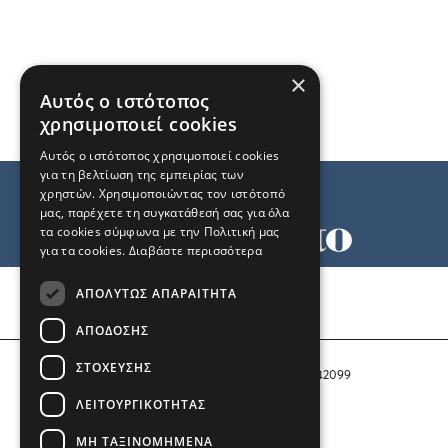
×
Αυτός ο ιστότοπος
χρησιμοποιεί cookies
Αυτός ο ιστότοπος χρησιμοποιεί cookies
για τη βελτίωση της εμπειρίας των
χρηστών. Χρησιμοποιώντας τον ιστότοπό
μας, παρέχετε τη συγκατάθεσή σας για όλα
τα cookies σύμφωνα με την Πολιτική μας
για τα cookies.
Διαβάστε περισσότερα
Όροι χρήσης
ΑΠΟΛΎΤΩΣ ΑΠΑΡΑΊΤΗΤΑ
Ταυτότητα
Επικοινωνία
ΑΠΌΔΟΣΗΣ
ΣΤΌΧΕΥΣΗΣ
Αριθμός Πιστοποίησης Μ.Η.Τ. 242099
ΛΕΙΤΟΥΡΓΙΚΌΤΗΤΑΣ
COPYRIGHT © 2026 Το Μανιφέστο
ΜΗ ΤΑΞΙΝΟΜΗΜΈΝΑ