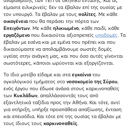
αναβάθμισης των ΤΕΠ σε σκηνικό έντασης. Και ας
είμαστε ειλικρινείς: δεν τα έβαλαν επί της ουσίας με
τον υπουργό. Τα έβαλαν με τους
πολίτες
. Με κάθε
οικογένεια
που θα περάσει την πόρτα των
Επειγόντων
. Με κάθε
ηλικιωμένο
, κάθε παιδί, κάθε
εργαζόμενο
που δικαιούται αξιοπρεπείς
υποδομές
. Τα
έβαλαν με εσένα και με εμένα που πρέπει και που
δικαιούμαστε να απολαμβάνουμε σωστές δομές
υγείας στην ανάγκη μας, και που όσο αυτές γίνονται
σωστότερες, κάποιοι ωρύονται και εξοργίζονται.
Το ίδιο μοτίβο είδαμε και στα
εγκαίνια
του
ογκολογικού τμήματος στο
νοσοκομείο της Σύρου
,
ενός έργου που έδωσε ανάσα στους καρκινοπαθείς
των
Κυκλάδων
, απαλλάσσοντάς τους από
εξαντλητικά ταξίδια προς την Αθήνα. Και τότε, αντί
για στήριξη, υπήρξε προσπάθεια απαξίωσης, ένταση
και επεισόδια. Και τότε επί της ουσίας τα έβαλαν με
τους ίδιους τους
καρκινοπαθείς
.