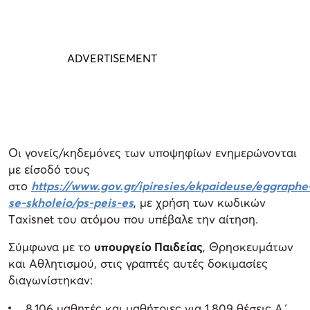
Οι γονείς/κηδεμόνες των υποψηφίων ενημερώνονται
με είσοδό τους
στο
https://www.gov.gr/ipiresies/ekpaideuse/eggraphe
se-skholeio/ps-peis-es
, με χρήση των κωδικών
Τaxisnet του ατόμου που υπέβαλε την αίτηση.
Σύμφωνα με το
υπουργείο Παιδείας
, Θρησκευμάτων
και Αθλητισμού, στις γραπτές αυτές δοκιμασίες
διαγωνίστηκαν:
8.106 μαθητές και μαθήτριες για 1.809 θέσεις Α΄