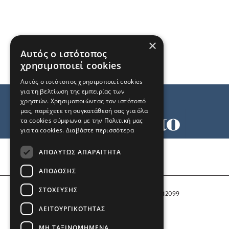
×
Αυτός ο ιστότοπος
χρησιμοποιεί cookies
Αυτός ο ιστότοπος χρησιμοποιεί cookies
για τη βελτίωση της εμπειρίας των
χρηστών. Χρησιμοποιώντας τον ιστότοπό
μας, παρέχετε τη συγκατάθεσή σας για όλα
τα cookies σύμφωνα με την Πολιτική μας
για τα cookies.
Διαβάστε περισσότερα
Όροι χρήσης
ΑΠΟΛΎΤΩΣ ΑΠΑΡΑΊΤΗΤΑ
Ταυτότητα
Επικοινωνία
ΑΠΌΔΟΣΗΣ
ΣΤΌΧΕΥΣΗΣ
Αριθμός Πιστοποίησης Μ.Η.Τ. 242099
ΛΕΙΤΟΥΡΓΙΚΌΤΗΤΑΣ
COPYRIGHT © 2026 Το Μανιφέστο
ΜΗ ΤΑΞΙΝΟΜΗΜΈΝΑ