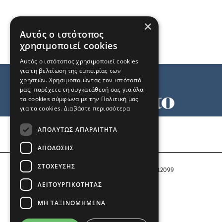
×
Αυτός ο ιστότοπος
χρησιμοποιεί cookies
Αυτός ο ιστότοπος χρησιμοποιεί cookies
για τη βελτίωση της εμπειρίας των
χρηστών. Χρησιμοποιώντας τον ιστότοπό
μας, παρέχετε τη συγκατάθεσή σας για όλα
τα cookies σύμφωνα με την Πολιτική μας
για τα cookies.
Διαβάστε περισσότερα
Όροι χρήσης
ΑΠΟΛΎΤΩΣ ΑΠΑΡΑΊΤΗΤΑ
Ταυτότητα
Επικοινωνία
ΑΠΌΔΟΣΗΣ
ΣΤΌΧΕΥΣΗΣ
Αριθμός Πιστοποίησης Μ.Η.Τ. 242099
ΛΕΙΤΟΥΡΓΙΚΌΤΗΤΑΣ
COPYRIGHT © 2026 Το Μανιφέστο
ΜΗ ΤΑΞΙΝΟΜΗΜΈΝΑ
Μέλος του