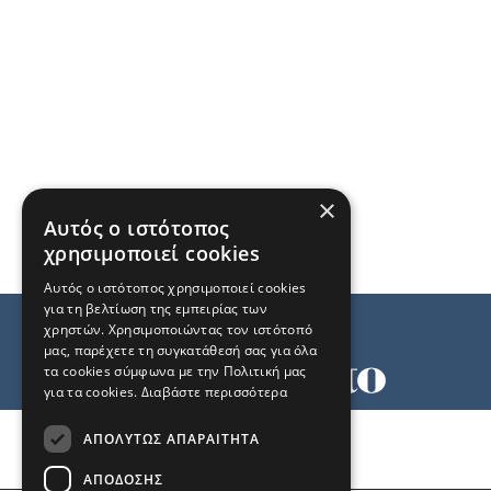
×
Αυτός ο ιστότοπος
χρησιμοποιεί cookies
Αυτός ο ιστότοπος χρησιμοποιεί cookies
για τη βελτίωση της εμπειρίας των
χρηστών. Χρησιμοποιώντας τον ιστότοπό
μας, παρέχετε τη συγκατάθεσή σας για όλα
τα cookies σύμφωνα με την Πολιτική μας
για τα cookies.
Διαβάστε περισσότερα
Όροι χρήσης
ΑΠΟΛΎΤΩΣ ΑΠΑΡΑΊΤΗΤΑ
Ταυτότητα
Επικοινωνία
ΑΠΌΔΟΣΗΣ