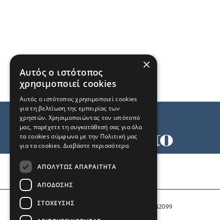
×
Αυτός ο ιστότοπος
χρησιμοποιεί cookies
Αυτός ο ιστότοπος χρησιμοποιεί cookies
για τη βελτίωση της εμπειρίας των
χρηστών. Χρησιμοποιώντας τον ιστότοπό
μας, παρέχετε τη συγκατάθεσή σας για όλα
τα cookies σύμφωνα με την Πολιτική μας
για τα cookies.
Διαβάστε περισσότερα
Όροι χρήσης
ΑΠΟΛΎΤΩΣ ΑΠΑΡΑΊΤΗΤΑ
Ταυτότητα
Επικοινωνία
ΑΠΌΔΟΣΗΣ
ΣΤΌΧΕΥΣΗΣ
Αριθμός Πιστοποίησης Μ.Η.Τ. 242099