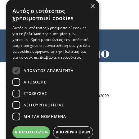
×
Αυτός ο ιστότοπος
χρησιμοποιεί cookies
Αυτός ο ιστότοπος χρησιμοποιεί cookies
για τη βελτίωση της εμπειρίας των
χρηστών. Χρησιμοποιώντας τον ιστότοπό
μας, παρέχετε τη συγκατάθεσή σας για όλα
τα cookies σύμφωνα με την Πολιτική μας
για τα cookies.
Διαβάστε περισσότερα
Όροι χρήσης
ΑΠΟΛΎΤΩΣ ΑΠΑΡΑΊΤΗΤΑ
Ταυτότητα
Επικοινωνία
ΑΠΌΔΟΣΗΣ
ΣΤΌΧΕΥΣΗΣ
Αριθμός Πιστοποίησης Μ.Η.Τ. 242099
ΛΕΙΤΟΥΡΓΙΚΌΤΗΤΑΣ
COPYRIGHT © 2026 Το Μανιφέστο
ΜΗ ΤΑΞΙΝΟΜΗΜΈΝΑ
Μέλος του
ΑΠΟΔΟΧΉ ΌΛΩΝ
ΑΠΌΡΡΙΨΗ ΌΛΩΝ