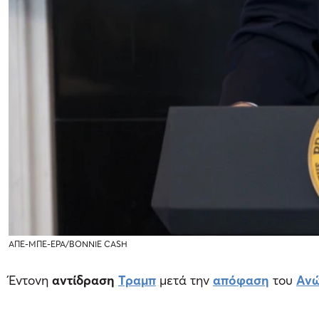
ΑΠΕ-ΜΠΕ-EPA/BONNIE CASH
Έντονη
αντίδραση
Τραμπ
μετά την
απόφαση
του
Ανώ