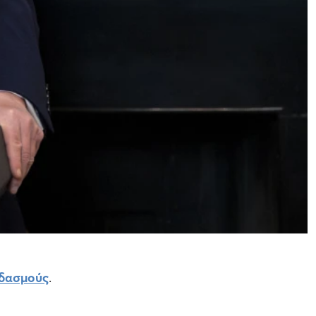
δασμούς
.