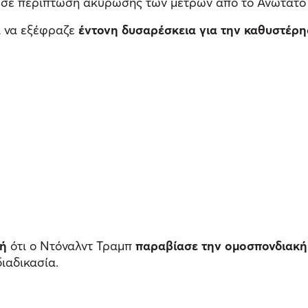
ι σε περίπτωση ακύρωσης των μέτρων από το Ανώτατο 
ι να εξέφραζε
έντονη δυσαρέσκεια για την καθυστέρ
υή
ότι ο Ντόναλντ Τραμπ
παραβίασε την ομοσπονδιακή
διαδικασία.