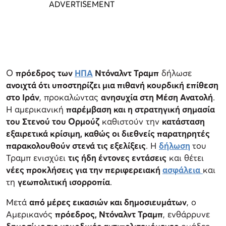
Ο
πρόεδρος των
ΗΠΑ
Ντόναλντ Τραμπ
δήλωσε
ανοιχτά ότι υποστηρίζει μια πιθανή κουρδική επίθεση
στο Ιράν
, προκαλώντας
ανησυχία στη Μέση Ανατολή
.
Η αμερικανική
παρέμβαση και η στρατηγική σημασία
του Στενού του Ορμούζ
καθιστούν την
κατάσταση
εξαιρετικά κρίσιμη, καθώς οι διεθνείς παρατηρητές
παρακολουθούν στενά τις εξελίξεις
. Η
δήλωση
του
Τραμπ ενισχύει
τις ήδη έντονες εντάσεις
και θέτει
νέες προκλήσεις για την περιφερειακή
ασφάλεια
και
τη
γεωπολιτική ισορροπία
.
Μετά
από μέρες εικασιών και δημοσιευμάτων
, ο
Αμερικανός
πρόεδρος, Ντόναλντ Τραμπ
, ενθάρρυνε