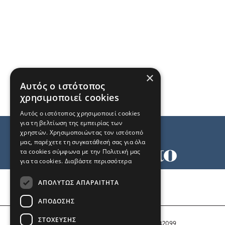
×
Αυτός ο ιστότοπος
χρησιμοποιεί cookies
Αυτός ο ιστότοπος χρησιμοποιεί cookies
για τη βελτίωση της εμπειρίας των
χρηστών. Χρησιμοποιώντας τον ιστότοπό
μας, παρέχετε τη συγκατάθεσή σας για όλα
τα cookies σύμφωνα με την Πολιτική μας
για τα cookies.
Διαβάστε περισσότερα
Όροι χρήσης
ΑΠΟΛΎΤΩΣ ΑΠΑΡΑΊΤΗΤΑ
Ταυτότητα
Επικοινωνία
ΑΠΌΔΟΣΗΣ
ΣΤΌΧΕΥΣΗΣ
Αριθμός Πιστοποίησης Μ.Η.Τ. 242099