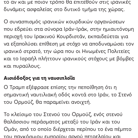
το αν και με ποιον τρόπο θα επιτεθούν στις ιρανικές
δυνάμεις ασφαλείας στο δυτικό τμήμα της χώρας.
Ο συνασπισμός ιρανικών κουρδικών οργανώσεων
που εδρεύει στα σύνορα Ιράν-Ιράκ, στην ημιαυτόνομη
περιοχή του Ιρακινού Κουρδιστάν, εκπαιδεύεται για
να εξαπολύσει επίθεση με στόχο να αποδυναμώσει τον
ιρανικό στρατό, την ώρα που οι Ηνωμένες Πολιτείες
και το Ισραήλ πλήττουν ιρανικούς στόχους με βόμβες
και πυραύλους.
Αισιόδοξος για τη ναυσιπλοΐα
Ο Τραμπ εξέφρασε επίσης την πεποίθηση ότι η
σημαντική ναυτιλιακή οδός κοντά στο Ιράν, το Στενό
του Ορμούζ, θα παραμείνει ανοιχτή.
Το κλείσιμο του Στενού του Ορμούζ, ενός στενού
θαλάσσιου περάσματος μεταξύ του Ιράν και του
Ομάν, από το οποίο διέρχεται περίπου το ένα πέμπτο
του παγκόσμιου εμπορίου αργού πετρελαίου και