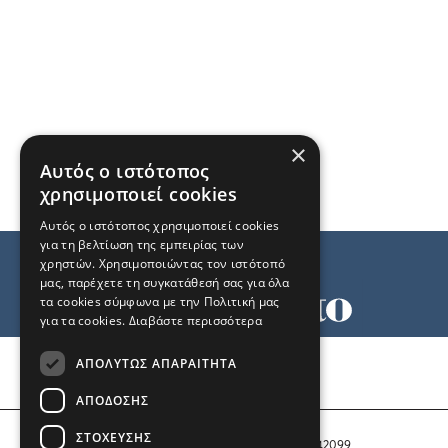
×
Αυτός ο ιστότοπος
χρησιμοποιεί cookies
Αυτός ο ιστότοπος χρησιμοποιεί cookies
για τη βελτίωση της εμπειρίας των
χρηστών. Χρησιμοποιώντας τον ιστότοπό
μας, παρέχετε τη συγκατάθεσή σας για όλα
τα cookies σύμφωνα με την Πολιτική μας
για τα cookies.
Διαβάστε περισσότερα
Όροι χρήσης
ΑΠΟΛΎΤΩΣ ΑΠΑΡΑΊΤΗΤΑ
Ταυτότητα
Επικοινωνία
ΑΠΌΔΟΣΗΣ
ΣΤΌΧΕΥΣΗΣ
Αριθμός Πιστοποίησης Μ.Η.Τ. 242099