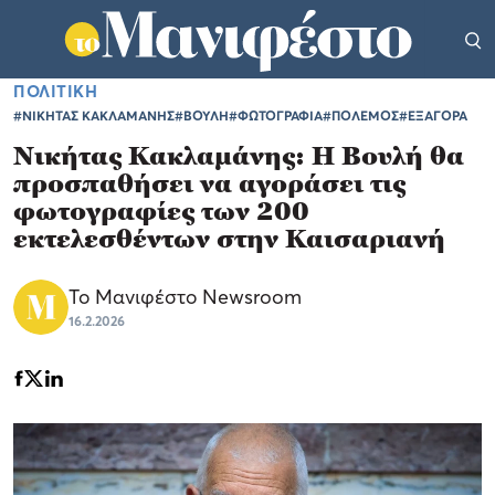
ΠΟΛΙΤΙΚΗ
#ΝΙΚΗΤΑΣ ΚΑΚΛΑΜΑΝΗΣ
#ΒΟΥΛΗ
#ΦΩΤΟΓΡΑΦΙΑ
#ΠΟΛΕΜΟΣ
#ΕΞΑΓΟΡΑ
Νικήτας Κακλαμάνης: Η Βουλή θα
προσπαθήσει να αγοράσει τις
φωτογραφίες των 200
εκτελεσθέντων στην Καισαριανή
Το Μανιφέστο Newsroom
16.2.2026