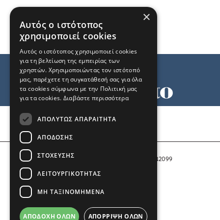
×
Αυτός ο ιστότοπος
χρησιμοποιεί cookies
Αυτός ο ιστότοπος χρησιμοποιεί cookies
για τη βελτίωση της εμπειρίας των
χρηστών. Χρησιμοποιώντας τον ιστότοπό
μας, παρέχετε τη συγκατάθεσή σας για όλα
τα cookies σύμφωνα με την Πολιτική μας
για τα cookies.
Διαβάστε περισσότερα
Όροι χρήσης
ΑΠΟΛΎΤΩΣ ΑΠΑΡΑΊΤΗΤΑ
Ταυτότητα
Επικοινωνία
ΑΠΌΔΟΣΗΣ
ΣΤΌΧΕΥΣΗΣ
Αριθμός Πιστοποίησης Μ.Η.Τ. 242099
ΛΕΙΤΟΥΡΓΙΚΌΤΗΤΑΣ
COPYRIGHT © 2026 Το Μανιφέστο
ΜΗ ΤΑΞΙΝΟΜΗΜΈΝΑ
Μέλος του
ΑΠΟΔΟΧΉ ΌΛΩΝ
ΑΠΌΡΡΙΨΗ ΌΛΩΝ