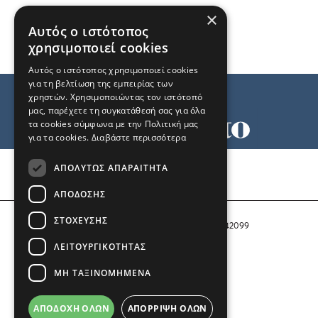
×
Αυτός ο ιστότοπος
χρησιμοποιεί cookies
Αυτός ο ιστότοπος χρησιμοποιεί cookies
για τη βελτίωση της εμπειρίας των
χρηστών. Χρησιμοποιώντας τον ιστότοπό
μας, παρέχετε τη συγκατάθεσή σας για όλα
τα cookies σύμφωνα με την Πολιτική μας
για τα cookies.
Διαβάστε περισσότερα
Όροι χρήσης
ΑΠΟΛΎΤΩΣ ΑΠΑΡΑΊΤΗΤΑ
Ταυτότητα
Επικοινωνία
ΑΠΌΔΟΣΗΣ
ΣΤΌΧΕΥΣΗΣ
Αριθμός Πιστοποίησης Μ.Η.Τ. 242099
ΛΕΙΤΟΥΡΓΙΚΌΤΗΤΑΣ
COPYRIGHT © 2026 Το Μανιφέστο
ΜΗ ΤΑΞΙΝΟΜΗΜΈΝΑ
Μέλος του
ΑΠΟΔΟΧΉ ΌΛΩΝ
ΑΠΌΡΡΙΨΗ ΌΛΩΝ