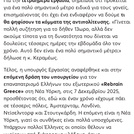
Για την
τετραήμερα εργασία
, σημείωσε ότι πρόκειται
για ένα πολύ σημαντικό μέτρο ειδικά για τους γονείς,
επισημαίνοντας ότι έχει ένα ενδιαφέρον να δούμε
τι
θα ψηφίσουν τα κόμματα της αντιπολίτευσης.
«Γίνεται
πολλή συζήτηση για το δήθεν 13ωρο, αλλά δεν
ακούμε τίποτα για τη δυνατότητα που δίνεται να
δουλεύεις τέσσερις ημέρες την εβδομάδα όλο τον
χρόνο. Αυτό δεν είναι ένα πολύ σημαντικό μέτρο;»
δήλωσε η κ. Κεραμέως.
Τέλος, η υπουργός Εργασίας αναφέρθηκε και στην
επόμενη δράση του υπουργείου
για τον
επαναπατρισμό Ελλήνων του εξωτερικού
«Rebrain
Greece»
στη Νέα Υόρκη, στις 7 Δεκεμβρίου 2025,
προσθέτοντας ότι, εδώ και έναν χρόνο «έχουμε πάει
σε τέσσερις πόλεις, Άμστερνταμ, Λονδίνο,
Ντίσελντορφ και Στουτγκάρδη. Η επόμενη είναι η Νέα
Υόρκη, γιατί οι συνθήκες είναι πολλά υποσχόμενες.
Υπάρχουν πολλοί Έλληνες οι οποίοι θέλουν να