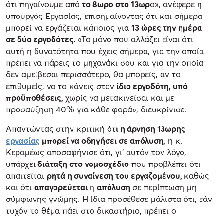
ότι πηγαίνουμε από
το 8ωρο στο 13ωρ
ο», ανέφερε η
υπουργός Εργασίας, επισημαίνοντας ότι και σήμερα
μπορεί να εργάζεται κάποιος για
13 ώρες την ημέρα
σε δύο εργοδότες.
«Το μόνο που αλλάζει είναι ότι
αυτή η δυνατότητα που έχεις σήμερα, για την οποία
πρέπει να πάρεις το μηχανάκι σου και για την οποία
δεν αμείβεσαι περισσότερο, θα μπορείς, αν το
επιθυμείς, να το κάνεις στον
ίδιο εργοδότη, υπό
προϋποθέσεις,
χωρίς να μετακινείσαι και με
προσαύξηση 40% για κάθε φορά», διευκρίνισε.
Απαντώντας στην κριτική ότ
ι η άρνηση 13ωρης
εργασίας
μπορεί να οδηγήσει σε απόλυση,
η κ.
Κεραμέως αποσαφήνισε ότι, γι' αυτόν τον λόγο,
υπάρχε
ι διάταξη στο νομοσχέδιο
που προβλέπει ότι
απαιτείται
ρητά η συναίνεση του εργαζομένου,
καθώς
και ότι
απαγορεύεται
η
απόλυση
σε περίπτωση μη
σύμφωνης γνώμης. Η ίδια προσέθεσε μάλιστα ότι, εάν
τυχόν το θέμα πάει στο δικαστήριο, πρέπει ο