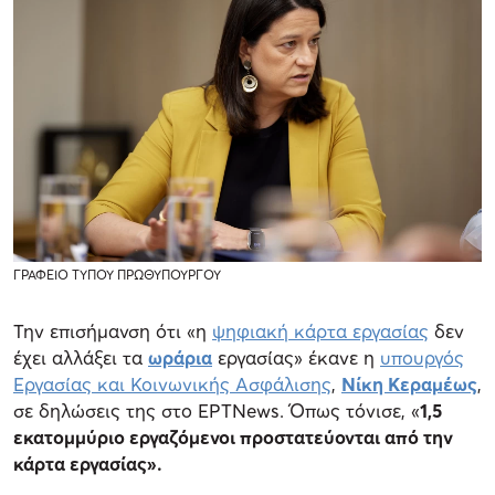
ΓΡΑΦΕΙΟ ΤΥΠΟΥ ΠΡΩΘΥΠΟΥΡΓΟΥ
Την επισήμανση ότι «η
ψηφιακή κάρτα εργασίας
δεν
έχει αλλάξει τα
ωράρια
εργασίας» έκανε η
υπουργός
Εργασίας και Κοινωνικής Ασφάλισης
,
Νίκη Κεραμέως
,
σε δηλώσεις της στο ΕΡΤNews. Όπως τόνισε, «
1,5
εκατομμύριο εργαζόμενοι προστατεύονται από την
κάρτα εργασίας».