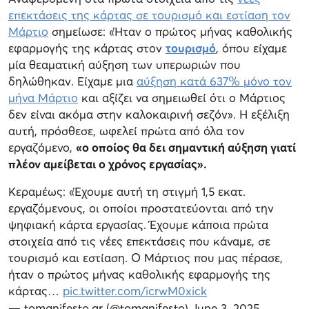
επεκτάσεις της κάρτας σε τουρισμό και εστίαση τον
Μάρτιο
σημείωσε: «Ήταν ο πρώτος μήνας καθολικής
εφαρμογής της κάρτας στον
τουρισμό
, όπου είχαμε
μία θεαματική αύξηση των υπερωριών που
δηλώθηκαν. Είχαμε μια
αύξηση κατά 637% μόνο τον
μήνα Μάρτιο
και αξίζει να σημειωθεί ότι ο Μάρτιος
δεν είναι ακόμα στην καλοκαιρινή σεζόν». Η εξέλιξη
αυτή, πρόσθεσε, ωφελεί πρώτα από όλα τον
εργαζόμενο,
«ο οποίος θα δει σημαντική αύξηση γιατί
πλέον αμείβεται ο χρόνος εργασίας».
Κεραμέως: «Έχουμε αυτή τη στιγμή 1,5 εκατ.
εργαζόμενους, οι οποίοι προστατεύονται από την
ψηφιακή κάρτα εργασίας. Έχουμε κάποια πρώτα
στοιχεία από τις νέες επεκτάσεις που κάναμε, σε
τουρισμό και εστίαση. Ο Μάρτιος που μας πέρασε,
ήταν ο πρώτος μήνας καθολικής εφαρμογής της
κάρτας…
pic.twitter.com/icrwM0xick
— tomanifesto.gr (@tomanifesto)
June 3, 2025