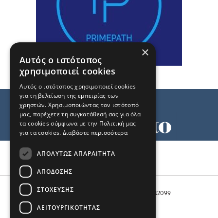
×
Αυτός ο ιστότοπος
χρησιμοποιεί cookies
Αυτός ο ιστότοπος χρησιμοποιεί cookies
για τη βελτίωση της εμπειρίας των
χρηστών. Χρησιμοποιώντας τον ιστότοπό
μας, παρέχετε τη συγκατάθεσή σας για όλα
τα cookies σύμφωνα με την Πολιτική μας
για τα cookies.
Διαβάστε περισσότερα
Όροι χρήσης
ΑΠΟΛΎΤΩΣ ΑΠΑΡΑΊΤΗΤΑ
Ταυτότητα
Επικοινωνία
ΑΠΌΔΟΣΗΣ
ΣΤΌΧΕΥΣΗΣ
Αριθμός Πιστοποίησης Μ.Η.Τ. 242099
ΛΕΙΤΟΥΡΓΙΚΌΤΗΤΑΣ