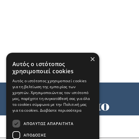
×
Αυτός ο ιστότοπος
χρησιμοποιεί cookies
Αυτός ο ιστότοπος χρησιμοποιεί cookies
για τη βελτίωση της εμπειρίας των
χρηστών. Χρησιμοποιώντας τον ιστότοπό
μας, παρέχετε τη συγκατάθεσή σας για όλα
τα cookies σύμφωνα με την Πολιτική μας
για τα cookies.
Διαβάστε περισσότερα
Όροι χρήσης
ΑΠΟΛΎΤΩΣ ΑΠΑΡΑΊΤΗΤΑ
Ταυτότητα
Επικοινωνία
ΑΠΌΔΟΣΗΣ