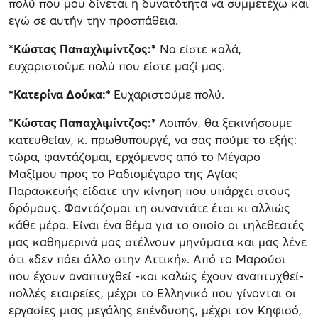
πολύ που μου δίνεται η δυνατότητα να συμμετέχω και
εγώ σε αυτήν την προσπάθεια.
*
Κώστας Παπαχλιμίντζος:*
Να είστε καλά,
ευχαριστούμε πολύ που είστε μαζί μας.
*Κατερίνα Δούκα:*
Ευχαριστούμε πολύ.
*Κώστας Παπαχλιμίντζος:*
Λοιπόν, θα ξεκινήσουμε
κατευθείαν, κ. πρωθυπουργέ, να σας πούμε το εξής:
τώρα, φαντάζομαι, ερχόμενος από το Μέγαρο
Μαξίμου προς το Ραδιομέγαρο της Αγίας
Παρασκευής είδατε την κίνηση που υπάρχει στους
δρόμους. Φαντάζομαι τη συναντάτε έτσι κι αλλιώς
κάθε μέρα. Είναι ένα θέμα για το οποίο οι τηλεθεατές
μας καθημερινά μας στέλνουν μηνύματα και μας λένε
ότι «δεν πάει άλλο στην Αττική». Από το Μαρούσι
που έχουν αναπτυχθεί -και καλώς έχουν αναπτυχθεί-
πολλές εταιρείες, μέχρι το Ελληνικό που γίνονται οι
εργασίες μιας μεγάλης επένδυσης, μέχρι τον Κηφισό,