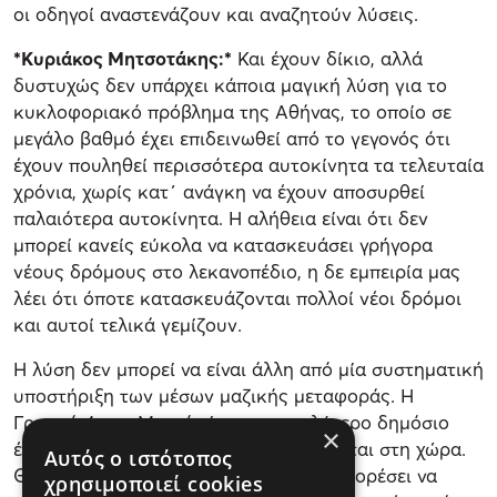
οι οδηγοί αναστενάζουν και αναζητούν λύσεις.
*Κυριάκος Μητσοτάκης:*
Και έχουν δίκιο, αλλά
δυστυχώς δεν υπάρχει κάποια μαγική λύση για το
κυκλοφοριακό πρόβλημα της Αθήνας, το οποίο σε
μεγάλο βαθμό έχει επιδεινωθεί από το γεγονός ότι
έχουν πουληθεί περισσότερα αυτοκίνητα τα τελευταία
χρόνια, χωρίς κατ΄ ανάγκη να έχουν αποσυρθεί
παλαιότερα αυτοκίνητα. Η αλήθεια είναι ότι δεν
μπορεί κανείς εύκολα να κατασκευάσει γρήγορα
νέους δρόμους στο λεκανοπέδιο, η δε εμπειρία μας
λέει ότι όποτε κατασκευάζονται πολλοί νέοι δρόμοι
και αυτοί τελικά γεμίζουν.
Η λύση δεν μπορεί να είναι άλλη από μία συστηματική
υποστήριξη των μέσων μαζικής μεταφοράς. Η
Γραμμή 4 του Μετρό είναι το μεγαλύτερο δημόσιο
×
έργο το οποίο αυτή τη στιγμή υλοποιείται στη χώρα.
Αυτός ο ιστότοπος
Θα χρειαστούν ακόμα χρόνια για να μπορέσει να
χρησιμοποιεί cookies