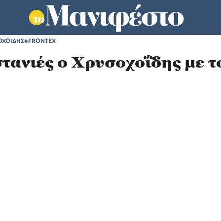
ΟΧΟΙΔΗΣ
#FRONTEX
τανιές ο Χρυσοχοΐδης με τ