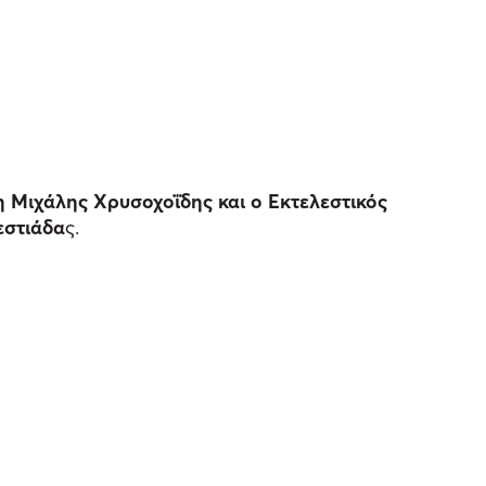
η Μιχάλης Χρυσοχοΐδης και ο Εκτελεστικός
εστιάδα
ς.