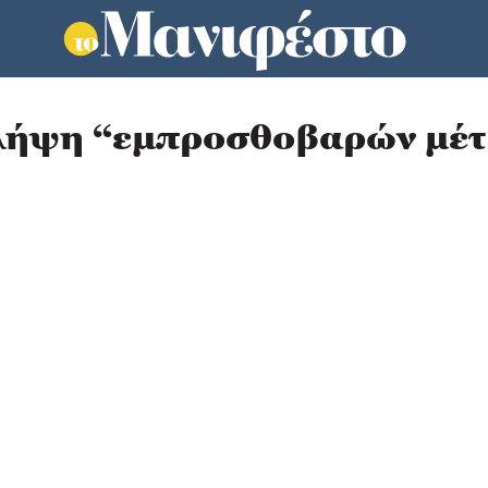
λήψη “εμπροσθοβαρών μέτ