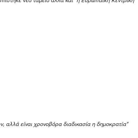
σπίστηκε νέο ταμέιο αλλά και
“η Ευρωπαϊκή Κεντρική
ν, αλλά είναι χρονοβόρα διαδικασία η δημοκρατία”