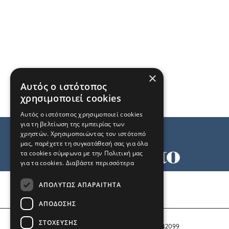
×
Αυτός ο ιστότοπος
χρησιμοποιεί cookies
Αυτός ο ιστότοπος χρησιμοποιεί cookies
για τη βελτίωση της εμπειρίας των
χρηστών. Χρησιμοποιώντας τον ιστότοπό
μας, παρέχετε τη συγκατάθεσή σας για όλα
τα cookies σύμφωνα με την Πολιτική μας
για τα cookies.
Διαβάστε περισσότερα
Όροι χρήσης
ΑΠΟΛΎΤΩΣ ΑΠΑΡΑΊΤΗΤΑ
Ταυτότητα
Επικοινωνία
ΑΠΌΔΟΣΗΣ
ΣΤΌΧΕΥΣΗΣ
Αριθμός Πιστοποίησης Μ.Η.Τ. 242099