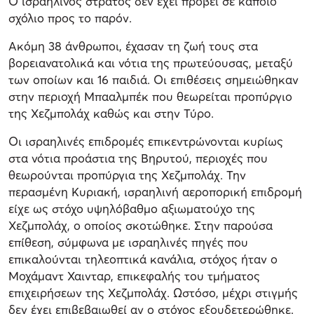
Ο ισραηλινός στρατός δεν έχει προβεί σε κάποιο
σχόλιο προς το παρόν.
Ακόμη 38 άνθρωποι, έχασαν τη ζωή τους στα
βορειανατολικά και νότια της πρωτεύουσας, μεταξύ
των οποίων και 16 παιδιά. Οι επιθέσεις σημειώθηκαν
στην περιοχή Μπααλμπέκ που θεωρείται προπύργιο
της Χεζμπολάχ καθώς και στην Τύρο.
Οι ισραηλινές επιδρομές επικεντρώνονται κυρίως
στα νότια προάστια της Βηρυτού, περιοχές που
θεωρούνται προπύργια της Χεζμπολάχ. Την
περασμένη Κυριακή, ισραηλινή αεροπορική επιδρομή
είχε ως στόχο υψηλόβαθμο αξιωματούχο της
Χεζμπολάχ, ο οποίος σκοτώθηκε. Στην παρούσα
επίθεση, σύμφωνα με ισραηλινές πηγές που
επικαλούνται τηλεοπτικά κανάλια, στόχος ήταν ο
Μοχάμαντ Χαινταρ, επικεφαλής του τμήματος
επιχειρήσεων της Χεζμπολάχ. Ωστόσο, μέχρι στιγμής
δεν έχει επιβεβαιωθεί αν ο στόχος εξουδετερώθηκε.