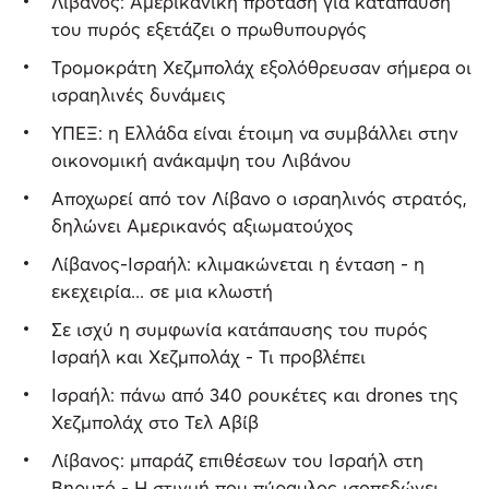
Λίβανος: Αμερικανική πρόταση για κατάπαυση
του πυρός εξετάζει ο πρωθυπουργός
Τρομοκράτη Χεζμπολάχ εξολόθρευσαν σήμερα οι
ισραηλινές δυνάμεις
ΥΠΕΞ: η Ελλάδα είναι έτοιμη να συμβάλλει στην
οικονομική ανάκαμψη του Λιβάνου
Αποχωρεί από τον Λίβανο ο ισραηλινός στρατός,
δηλώνει Αμερικανός αξιωματούχος
Λίβανος-Ισραήλ: κλιμακώνεται η ένταση - η
εκεχειρία... σε μια κλωστή
Σε ισχύ η συμφωνία κατάπαυσης του πυρός
Ισραήλ και Χεζμπολάχ - Τι προβλέπει
Ισραήλ: πάνω από 340 ρουκέτες και drones της
Χεζμπολάχ στο Τελ Αβίβ
Λίβανος: μπαράζ επιθέσεων του Ισραήλ στη
Βηρυτό - Η στιγμή που πύραυλος ισοπεδώνει