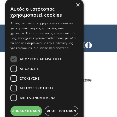
×
Αυτός ο ιστότοπος
χρησιμοποιεί cookies
Αυτός ο ιστότοπος χρησιμοποιεί cookies
για τη βελτίωση της εμπειρίας των
χρηστών. Χρησιμοποιώντας τον ιστότοπό
μας, παρέχετε τη συγκατάθεσή σας για όλα
τα cookies σύμφωνα με την Πολιτική μας
για τα cookies.
Διαβάστε περισσότερα
Όροι χρήσης
ΑΠΟΛΎΤΩΣ ΑΠΑΡΑΊΤΗΤΑ
Ταυτότητα
Επικοινωνία
ΑΠΌΔΟΣΗΣ
ΣΤΌΧΕΥΣΗΣ
Αριθμός Πιστοποίησης Μ.Η.Τ. 242099
ΛΕΙΤΟΥΡΓΙΚΌΤΗΤΑΣ
COPYRIGHT © 2026 Το Μανιφέστο
ΜΗ ΤΑΞΙΝΟΜΗΜΈΝΑ
Μέλος του
ΑΠΟΔΟΧΉ ΌΛΩΝ
ΑΠΌΡΡΙΨΗ ΌΛΩΝ