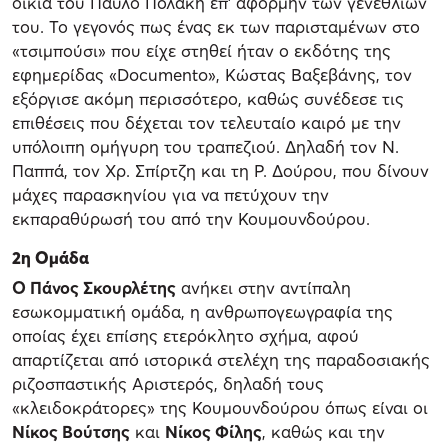
οικία του Παύλο Πολάκη επ’ αφορμήν των γενεθλίων
του. Το γεγονός πως ένας εκ των παρισταμένων στο
«τσιμπούσι» που είχε στηθεί ήταν ο εκδότης της
εφημερίδας «Documento», Κώστας Βαξεβάνης, τον
εξόργισε ακόμη περισσότερο, καθώς συνέδεσε τις
επιθέσεις που δέχεται τον τελευταίο καιρό με την
υπόλοιπη ομήγυρη του τραπεζιού. Δηλαδή τον Ν.
Παππά, τον Χρ. Σπίρτζη και τη Ρ. Δούρου, που δίνουν
μάχες παρασκηνίου για να πετύχουν την
εκπαραθύρωσή του από την Κουμουνδούρου.
2η Ομάδα
Ο Πάνος Σκουρλέτης
ανήκει στην αντίπαλη
εσωκομματική ομάδα, η ανθρωπογεωγραφία της
οποίας έχει επίσης ετερόκλητο σχήμα, αφού
απαρτίζεται από ιστορικά στελέχη της παραδοσιακής
ριζοσπαστικής Αριστερός, δηλαδή τους
«κλειδοκράτορες» της Κουμουνδούρου όπως είναι οι
Νίκος Βούτσης
και
Νίκος Φίλης
, καθώς και την