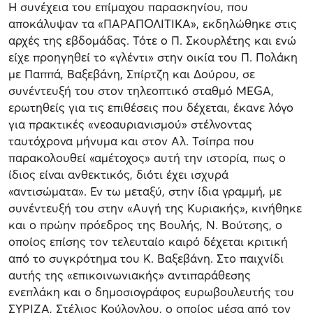
Η συνέχεια του επίμαχου παρασκηνίου, που
αποκάλυψαν τα «ΠΑΡΑΠΟΛΙΤΙΚΑ», εκδηλώθηκε στις
αρχές της εβδομάδας. Τότε ο Π. Σκουρλέτης και ενώ
είχε προηγηθεί το «γλέντι» στην οικία του Π. Πολάκη
με Παππά, Βαξεβάνη, Σπίρτζη και Δούρου, σε
συνέντευξή του στον τηλεοπτικό σταθμό MEGA,
ερωτηθείς για τις επιθέσεις που δέχεται, έκανε λόγο
για πρακτικές «νεοαυριανισμού» στέλνοντας
ταυτόχρονα μήνυμα και στον Αλ. Τσίπρα που
παρακολουθεί «αμέτοχος» αυτή την ιστορία, πως ο
ίδιος είναι ανθεκτικός, διότι έχει ισχυρά
«αντισώματα». Εν τω μεταξύ, στην ίδια γραμμή, με
συνέντευξή του στην «Αυγή της Κυριακής», κινήθηκε
και ο πρώην πρόεδρος της Βουλής, Ν. Βούτσης, ο
οποίος επίσης τον τελευταίο καιρό δέχεται κριτική
από το συγκρότημα του Κ. Βαξεβάνη. Στο παιχνίδι
αυτής της «επικοινωνιακής» αντιπαράθεσης
ενεπλάκη και ο δημοσιογράφος ευρωβουλευτής του
ΣΥΡΙΖΑ, Στέλιος Κούλογλου, ο οποίος μέσα από τον