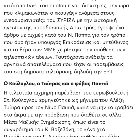
ιστότοπο tvxs, του οποίου είναι ιδιοκτήτης, την ώρα
που κλιμακωνόταν ο «καυγάς» ανάμεσα στους
«νεοαυριανιστές» του ΣΥΡΙΖΑ με την «ιστορική
ηγεσία» της παραδοσιακής Αριστερός, έγραψε ένα
άρθρο με αιχμές κατά του Ν. Παππά για τον τρόπο
που όσο ήταν υπουργός Επικράτειας και υπεύθυνος
για το θέμα των ΜΜΕ χειρίστηκε την υπόθεση των
τηλεοπτικών αδειών. Ταυτόχρονα ανέδειξε τα
αρνητικά αποτελέσματα που είχαν οι παρεμβάσεις
του στη δημόσια τηλεόραση, δηλαδή την ΕΡΤ.
Ο Κούλογλου, ο Τσίπρας και ο φόβος Παππά
Η τελευταία αιχμηρή παρέμβαση του ευρωβουλευτή
Στ. Κούλογλου ερμηνεύτηκε ως μήνυμα του Αλέξη
Τσίπρα προς τον Νίκο Παππά, ώστε να μην το τραβάει
στα άκρα με την πρόσβαση που διαθέτει σε άλλα
Μέσα Μαζικής Ενημέρωσης, όπως είναι το
συγκρότημα του Κ. Βαξεβάνη, το «Ανοιχτό
Παράθυρο» του Γ. Λακόπουλου, καθώς και άλλα