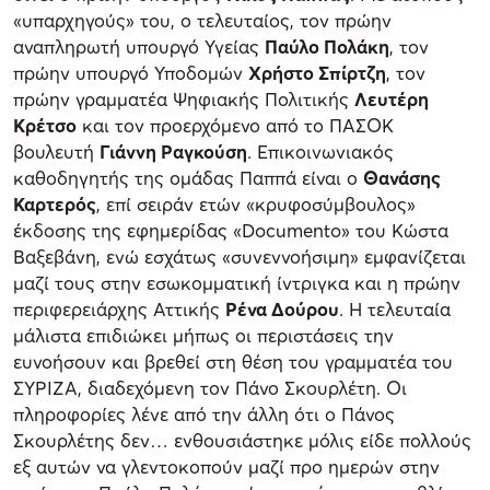
«υπαρχηγούς» του, ο τελευταίος, τον πρώην
αναπληρωτή υπουργό Υγείας
Παύλο Πολάκη
, τον
πρώην υπουργό Υποδομών
Χρήστο Σπίρτζη
, τον
πρώην γραμματέα Ψηφιακής Πολιτικής
Λευτέρη
Κρέτσο
και τον προερχόμενο από το ΠΑΣΟΚ
βουλευτή
Γιάννη Ραγκούση
. Επικοινωνιακός
καθοδηγητής της ομάδας Παππά είναι ο
Θανάσης
Καρτερός
, επί σειράν ετών «κρυφοσύμβουλος»
έκδοσης της εφημερίδας «Documento» του Κώστα
Βαξεβάνη, ενώ εσχάτως «συνεννοήσιμη» εμφανίζεται
μαζί τους στην εσωκομματική ίντριγκα και η πρώην
περιφερειάρχης Αττικής
Ρένα Δούρου
. Η τελευταία
μάλιστα επιδιώκει μήπως οι περιστάσεις την
ευνοήσουν και βρεθεί στη θέση του γραμματέα του
ΣΥΡΙΖΑ, διαδεχόμενη τον Πάνο Σκουρλέτη. Οι
πληροφορίες λένε από την άλλη ότι ο Πάνος
Σκουρλέτης δεν… ενθουσιάστηκε μόλις είδε πολλούς
εξ αυτών να γλεντοκοπούν μαζί προ ημερών στην