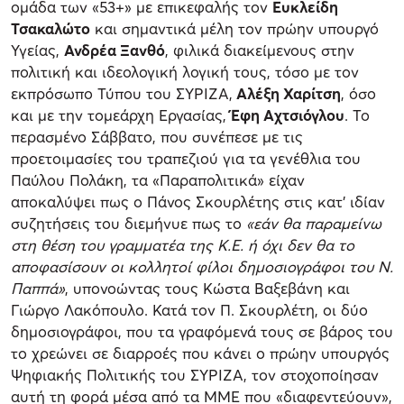
ομάδα των «53+» με επικεφαλής τον
Ευκλείδη
Τσακαλώτο
και σημαντικά μέλη τον πρώην υπουργό
Υγείας,
Ανδρέα Ξανθό
, φιλικά διακείμενους στην
πολιτική και ιδεολογική λογική τους, τόσο με τον
εκπρόσωπο Τύπου του ΣΥΡΙΖΑ,
Αλέξη Χαρίτση
, όσο
και με την τομεάρχη Εργασίας,
Έφη Αχτσιόγλου
. Το
περασμένο Σάββατο, που συνέπεσε με τις
προετοιμασίες του τραπεζιού για τα γενέθλια του
Παύλου Πολάκη, τα «Παραπολιτικά» είχαν
αποκαλύψει πως ο Πάνος Σκουρλέτης στις κατ’ ιδίαν
συζητήσεις του διεμήνυε πως το
«εάν θα παραμείνω
στη θέση του γραμματέα της Κ.Ε. ή όχι δεν θα το
αποφασίσουν οι κολλητοί φίλοι δημοσιογράφοι του Ν.
Παππά»
, υπονοώντας τους Κώστα Βαξεβάνη και
Γιώργο Λακόπουλο. Κατά τον Π. Σκουρλέτη, οι δύο
δημοσιογράφοι, που τα γραφόμενά τους σε βάρος του
το χρεώνει σε διαρροές που κάνει ο πρώην υπουργός
Ψηφιακής Πολιτικής του ΣΥΡΙΖΑ, τον στοχοποίησαν
αυτή τη φορά μέσα από τα ΜΜΕ που «διαφεντεύουν»,