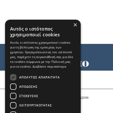
×
Αυτός ο ιστότοπος
χρησιμοποιεί cookies
Αυτός ο ιστότοπος χρησιμοποιεί cookies
για τη βελτίωση της εμπειρίας των
χρηστών. Χρησιμοποιώντας τον ιστότοπό
μας, παρέχετε τη συγκατάθεσή σας για όλα
τα cookies σύμφωνα με την Πολιτική μας
για τα cookies.
Διαβάστε περισσότερα
Όροι χρήσης
ΑΠΟΛΎΤΩΣ ΑΠΑΡΑΊΤΗΤΑ
Ταυτότητα
Επικοινωνία
ΑΠΌΔΟΣΗΣ
ΣΤΌΧΕΥΣΗΣ
Αριθμός Πιστοποίησης Μ.Η.Τ. 242099
ΛΕΙΤΟΥΡΓΙΚΌΤΗΤΑΣ
COPYRIGHT © 2026 Το Μανιφέστο