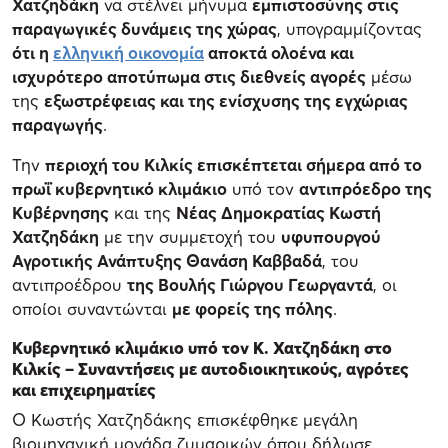
Χατζηδάκη
να στέλνει μήνυμα
εμπιστοσύνης στις
παραγωγικές δυνάμεις της χώρας
, υπογραμμίζοντας
ότι η
ελληνική οικονομία
αποκτά ολοένα και
ισχυρότερο αποτύπωμα στις διεθνείς αγορές
μέσω
της
εξωστρέφειας και της ενίσχυσης της εγχώριας
παραγωγής
.
Την
περιοχή του Κιλκίς επισκέπτεται σήμερα από το
πρωΐ κυβερνητικό κλιμάκιο
υπό τον
αντιπρόεδρο της
Κυβέρνησης
και της
Νέας Δημοκρατίας Κωστή
Χατζηδάκη
με την συμμετοχή του
υφυπουργού
Αγροτικής Ανάπτυξης Θανάση Καββαδά
, του
αντιπροέδρου
της Βουλής Γιώργου Γεωργαντά
, οι
οποίοι συναντώνται
με φορείς της πόλης
.
Κυβερνητικό κλιμάκιο υπό τον Κ. Χατζηδάκη στο
Κιλκίς – Συναντήσεις με αυτοδιοικητικούς, αγρότες
και επιχειρηματίες
Ο Κωστής Χατζηδάκης επισκέφθηκε μεγάλη
βιομηχανική μονάδα ζυμαρικών όπου δήλωσε