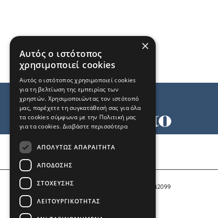
×
Αυτός ο ιστότοπος
χρησιμοποιεί cookies
Αυτός ο ιστότοπος χρησιμοποιεί cookies
για τη βελτίωση της εμπειρίας των
χρηστών. Χρησιμοποιώντας τον ιστότοπό
μας, παρέχετε τη συγκατάθεσή σας για όλα
τα cookies σύμφωνα με την Πολιτική μας
για τα cookies.
Διαβάστε περισσότερα
Όροι χρήσης
ΑΠΟΛΎΤΩΣ ΑΠΑΡΑΊΤΗΤΑ
Ταυτότητα
Επικοινωνία
ΑΠΌΔΟΣΗΣ
ΣΤΌΧΕΥΣΗΣ
Αριθμός Πιστοποίησης Μ.Η.Τ. 242099
ΛΕΙΤΟΥΡΓΙΚΌΤΗΤΑΣ
COPYRIGHT © 2026 Το Μανιφέστο